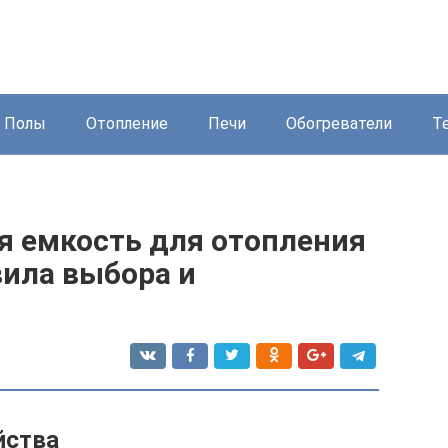
Полы
Отопление
Печи
Обогреватели
Т
я емкость для отопления
вила выбора и
йства