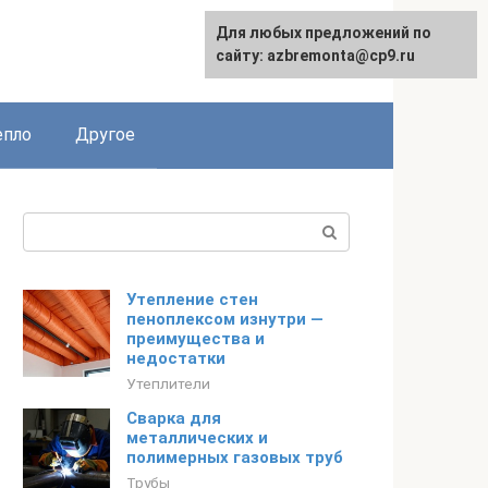
Для любых предложений по
English
сайту: azbremonta@cp9.ru
епло
Другое
Поиск:
Утепление стен
пеноплексом изнутри —
преимущества и
недостатки
Утеплители
Сварка для
металлических и
полимерных газовых труб
Трубы