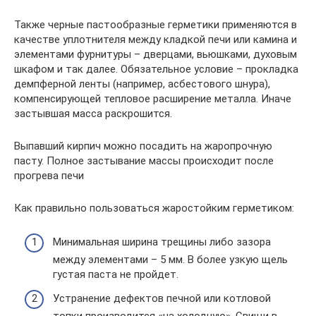
Также черные пастообразные герметики применяются в
качестве уплотнителя между кладкой печи или камина и
элементами фурнитуры – дверцами, вьюшками, духовым
шкафом и так далее. Обязательное условие – прокладка
демпферной ленты (например, асбестового шнура),
компенсирующей тепловое расширение металла. Иначе
застывшая масса раскрошится.
Выпавший кирпич можно посадить на жаропрочную
пасту. Полное застывание массы происходит после
прогрева печи
Как правильно пользоваться жаростойким герметиком:
Минимальная ширина трещины либо зазора
между элементами – 5 мм. В более узкую щель
густая паста не пройдет.
Устранение дефектов печной или котловой
топки производится «на холодную». Свищи в