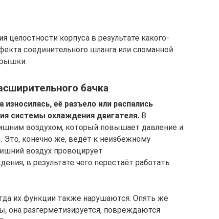
ия целостности корпуса в результате какого-
фекта соединительного шланга или сломанной
крышки.
асширительного бачка
 износилась, её разъело или распались
ция системы охлаждения двигателя.
В
злишним воздухом, который повышает давление и
 Это, конечно же, ведёт к неизбежному
 лишний воздух провоцирует
ения, в результате чего перестаёт работать
гда их функции также нарушаются. Опять же
ы, она разгерметизируется, повреждаются