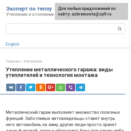
Перейти
Эксперт по теплу
Для любых предложений по
к
Утепление и отопление
сайту: azbremonta@cp9.ru
контенту
Поиск:
English
Главная
»
Утеплители
Утепление металлического гаража: виды
утеплителей и технология монтажа
Металлический гараж выполняет множество полезных
функций. Заботливые автовладельцы ставят внутрь
него автомобиль на зиму, другие люди просто хранят
дачный урожай, третьи оборудуют бокс под какую-либо