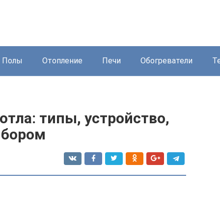
Полы
Отопление
Печи
Обогреватели
Т
отла: типы, устройство,
ыбором