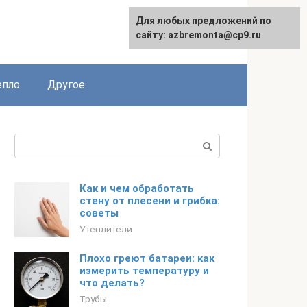
Для любых предложений по
English
сайту: azbremonta@cp9.ru
епло
Другое
Поиск:
Как и чем обработать
стену от плесени и грибка:
советы
Утеплители
Плохо греют батареи: как
измерить температуру и
что делать?
Трубы