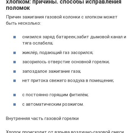
хлопком: причины. способы исправления
поломок
Причин зажигания газовой колонки с хлопком может
быть несколько:
снизился заряд батареек;забит дымовой канал и
тяга ослабела;
жиклёр, подающий газ засорился;
засорилось отверстие основной горелки;
запоздалое зажигание газа;
нет притока свежего воздуха в помещение;
с постоянно горящим фитилём;
с автоматическим розжигом.
Внутренняя часть газовой горелки
Хлопок происходит от взрыва воздушно-газовой смеси,