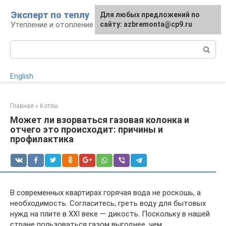
Перейти
Эксперт по теплу
Для любых предложений по
к
Утепление и отопление
сайту: azbremonta@cp9.ru
контенту
Поиск:
English
Главная
»
Котлы
Может ли взорваться газовая колонка и
отчего это происходит: причины и
профилактика
В современных квартирах горячая вода не роскошь, а
необходимость. Согласитесь, греть воду для бытовых
нужд на плите в XXI веке — дикость. Поскольку в нашей
стране пользоваться газом выгоднее, чем