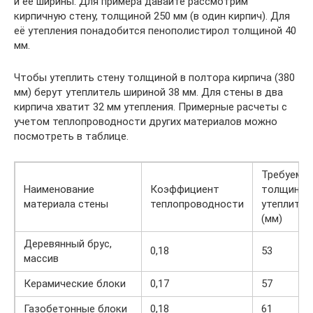
и её ширины. Для примера давайте рассмотрим
кирпичную стену, толщиной 250 мм (в один кирпич). Для
её утепления понадобится пенополистирол толщиной 40
мм.
Чтобы утеплить стену толщиной в полтора кирпича (380
мм) берут утеплитель шириной 38 мм. Для стены в два
кирпича хватит 32 мм утепления. Примерные расчеты с
учетом теплопроводности других материалов можно
посмотреть в таблице.
Требуема
Наименование
Коэффициент
толщина
материала стены
теплопроводности
утеплител
(мм)
Деревянный брус,
0,18
53
массив
Керамические блоки
0,17
57
Газобетонные блоки
0,18
61