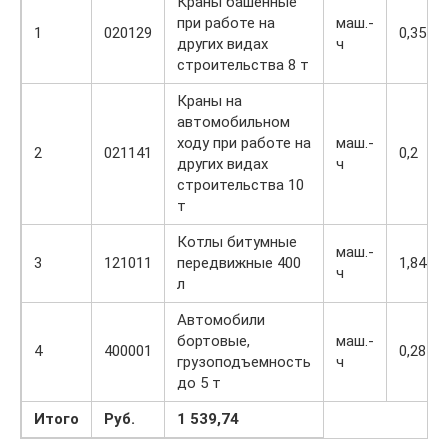
Краны башенные
при работе на
маш.-
1
020129
0,35
других видах
ч
строительства 8 т
Краны на
автомобильном
ходу при работе на
маш.-
2
021141
0,2
других видах
ч
строительства 10
т
Котлы битумные
маш.-
3
121011
передвижные 400
1,84
ч
л
Автомобили
бортовые,
маш.-
4
400001
0,28
грузоподъемность
ч
до 5 т
Итого
Руб.
1 539,74