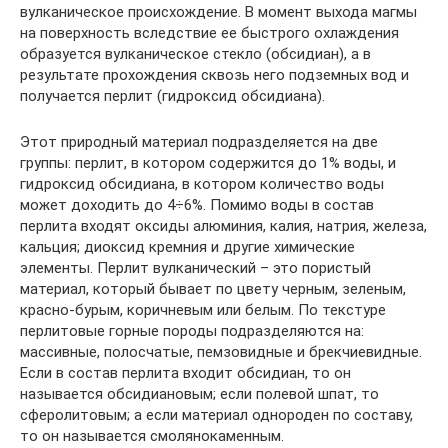
вулканическое происхождение. В момент выхода магмы
на поверхность вследствие ее быстрого охлаждения
образуется вулканическое стекло (обсидиан), а в
результате прохождения сквозь него подземных вод и
получается перлит (гидроксид обсидиана).
Этот природный материал подразделяется на две
группы: перлит, в котором содержится до 1% воды, и
гидроксид обсидиана, в котором количество воды
может доходить до 4÷6%. Помимо воды в состав
перлита входят оксиды алюминия, калия, натрия, железа,
кальция; диоксид кремния и другие химические
элементы. Перлит вулканический – это пористый
материал, который бывает по цвету черным, зеленым,
красно-бурым, коричневым или белым. По текстуре
перлитовые горные породы подразделяются на:
массивные, полосчатые, пемзовидные и брекчиевидные.
Если в состав перлита входит обсидиан, то он
называется обсидиановым; если полевой шпат, то
сферолитовым; а если материал однороден по составу,
то он называется смолянокаменным.