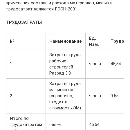
применения состава и расхода материалов, машин и
трудозатрат являются ГЭСН-2001
ТРУДОЗАТРАТЫ
Ед.
№
Наименование
Трудоза
Изм.
Затраты труда
рабочих-
1
чел.-ч
45,54
строителей
Разряд 3,9
Затраты труда
машинистов
2
(справочно,
чел.-ч
0,55
входит в
стоимость ЭМ)
Итого по
трудозатратам
чел.-ч
45,54